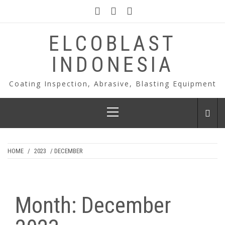
Skip
to
content
ELCOBLAST
INDONESIA
Coating Inspection, Abrasive, Blasting Equipment
Primary
Menu
HOME
/
2023
/ DECEMBER
Month:
December