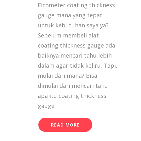
Elcometer coating thickness
456
COATING
gauge mana yang tepat
THICKNESS
untuk kebutuhan saya ya?
GAUGE
MANA
Sebelum membeli alat
YANG
coating thickness gauge ada
TEPAT
UNTUK
baiknya mencari tahu lebih
SAYA?
dalam agar tidak keliru. Tapi,
mulai dari mana? Bisa
dimulai dari mencari tahu
apa itu coating thickness
gauge
READ MORE