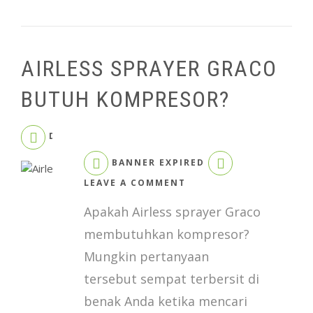
AIRLESS SPRAYER GRACO
BUTUH KOMPRESOR?
DECEMBER 7, 2023
BANNER EXPIRED
ON
LEAVE A COMMENT
AIRLESS
Apakah Airless sprayer Graco
SPRAYER
GRACO
membutuhkan kompresor?
BUTUH
Mungkin pertanyaan
KOMPRESOR?
tersebut sempat terbersit di
benak Anda ketika mencari