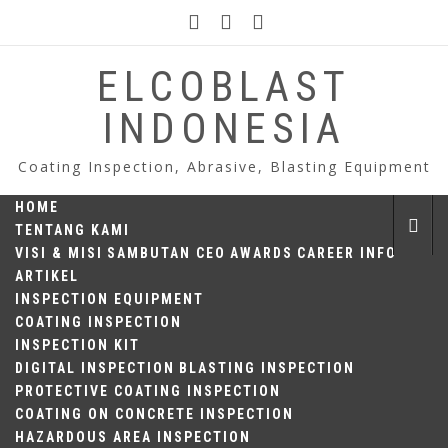
Skip
to
content
ELCOBLAST
INDONESIA
Coating Inspection, Abrasive, Blasting Equipment
HOME
TENTANG KAMI
VISI & MISI
SAMBUTAN CEO
AWARDS
CAREER INFO
ARTIKEL
INSPECTION EQUIPMENT
COATING INSPECTION
INSPECTION KIT
DIGITAL INSPECTION
BLASTING INSPECTION
PROTECTIVE COATING INSPECTION
COATING ON CONCRETE INSPECTION
HAZARDOUS AREA INSPECTION