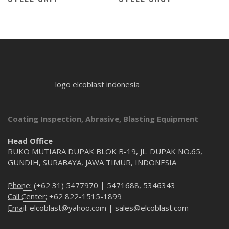
logo elcoblast indonesia
Coating Inspection, Abrasive, Blasting Equipment
Head Office
RUKO MUTIARA DUPAK BLOK B-19, JL. DUPAK NO.65,
GUNDIH, SURABAYA, JAWA TIMUR, INDONESIA
Phone:
(+62 31) 5477970 | 5471688, 5346343
Call Center:
+62 822-1515-1899
Email:
elcoblast@yahoo.com | sales@elcoblast.com